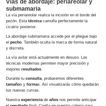
Vías de abordaje: periareolar y
submamaria
La vía periareolar realiza la incisión en el borde del
pezón. Esta
técnica
camufla perfectamente la
cicatriz posterior.
La abordaje submamaria accede por el pliegue bajo
el
pecho
. También oculta la marca de forma natural
y discreta.
La vía axilar está actualmente en desuso. Las
técnicas modernas permiten mayor precisión y
mejores
resultados
.
Durante tu
consulta
, probaremos diferentes
tamaño
s y
forma
s. Así visualizarás cómo quedarán
tus nuevas curvas.
Nuestra
experiencia
de
años
nos permite anticipar
el
resultado
final. Confía en nuestro criterio para