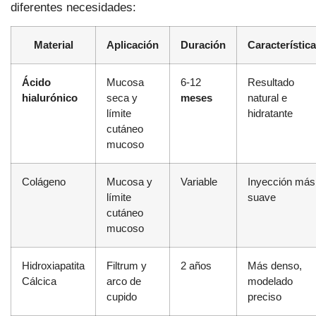
diferentes necesidades:
Material
Aplicación
Duración
Característic
Ácido
Mucosa
6-12
Resultado
hialurónico
seca y
meses
natural e
límite
hidratante
cutáneo
mucoso
Colágeno
Mucosa y
Variable
Inyección más
límite
suave
cutáneo
mucoso
Hidroxiapatita
Filtrum y
2 años
Más denso,
Cálcica
arco de
modelado
cupido
preciso