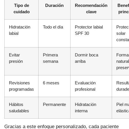
Tipo de
Duración
Recomendación
Benef
cuidado
clave
princ
Hidratación
Todo el día
Protector labial
Protec
labial
SPF 30
solar
consta
Evitar
Primera
Dormir boca
Forma
presión
semana
arriba
natural
prese
Revisiones
6 meses
Evaluación
Resul
programadas
profesional
durade
Hábitos
Permanente
Hidratación
Piel m
saludables
interna
elástic
Gracias a este enfoque personalizado, cada paciente